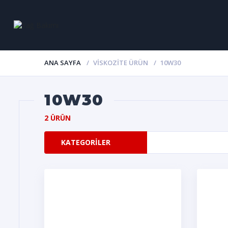
ANA SAYFA
VISKOZITE ÜRÜN
10W30
10W30
2 ÜRÜN
KATEGORILER