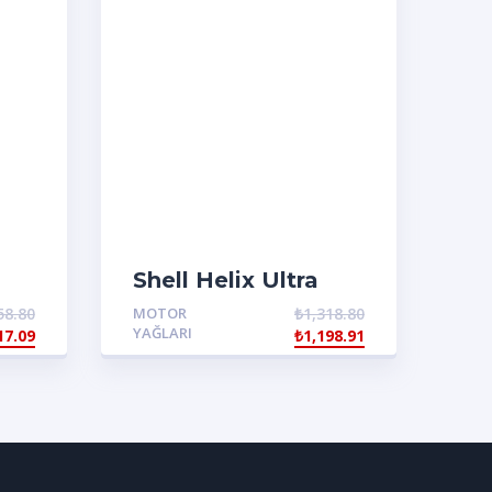
Shell Helix Ultra
0
Pro AF 5W20
58.80
MOTOR
₺
1,318.80
YAĞLARI
17.09
₺
1,198.91