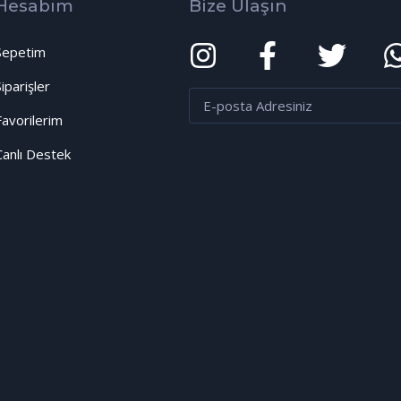
Hesabım
Bize Ulaşın
Sepetim
Siparişler
Favorilerim
Canlı Destek