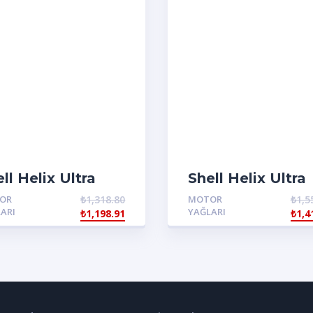
ll Helix Ultra
Shell Helix Ultra
o AF 5W30
ECT C2-C3 0W3
OR
₺
1,318.80
MOTOR
₺
1,5
ARI
YAĞLARI
₺
1,198.91
₺
1,4