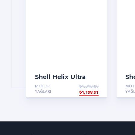
Shell Helix Ultra
She
Pro AB-L 0W30
Pr
MOTOR
₺
1,318.80
MOT
YAĞLARI
YAĞL
₺
1,198.91