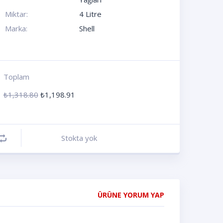
Miktar:
4 Litre
Marka:
Shell
Toplam
₺
1,318.80
₺
1,198.91
Stokta yok
ÜRÜNE YORUM YAP