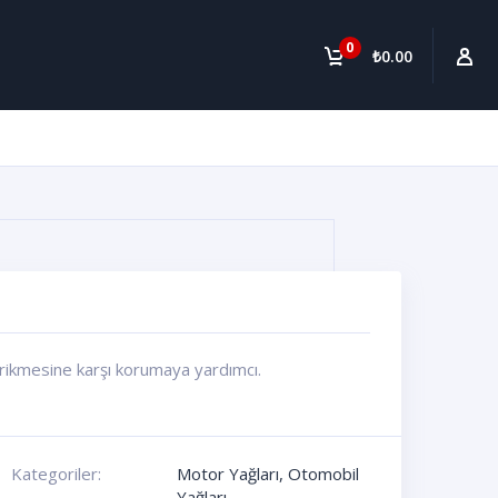
0
₺0.00
irikmesine karşı korumaya yardımcı.
Kategoriler:
Motor Yağları
,
Otomobil
Yağları