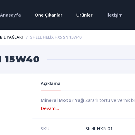
Anasayfa
Öne Çıkanlar
Ürünler
İletişim
IL YAĞLARI
SHELL HELIX HX5 SN 15W40
N 15W40
Açıklama
Mineral Motor Yağı
Zararlı tortu ve vernik b
Devamı...
SKU:
Shell-HX5-01